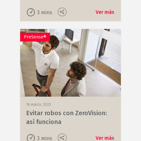
Ver más
3
mins
PreSense®
16 marzo, 2023
Evitar robos con ZeroVision:
así funciona
Ver más
3
mins