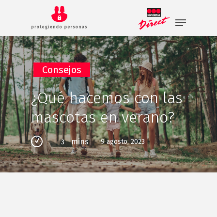
Skip
to
main
content
Consejos
¿Qué hacemos con las
mascotas en verano?
mins
9 agosto, 2023
3