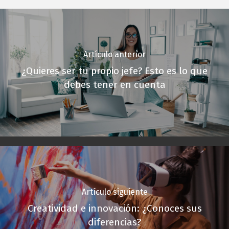
Artículo anterior
¿Quieres ser tu propio jefe? Esto es lo que
debes tener en cuenta
Artículo siguiente
Creatividad e innovación: ¿Conoces sus
diferencias?